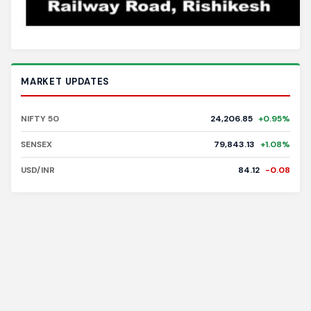
MARKET UPDATES
NIFTY 50
24,206.85
+0.95%
SENSEX
79,843.13
+1.08%
USD/INR
84.12
-0.08