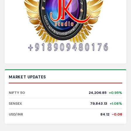
MARKET UPDATES
NIFTY 50
24,206.85
+0.95%
SENSEX
79,843.13
+1.08%
USD/INR
84.12
-0.08