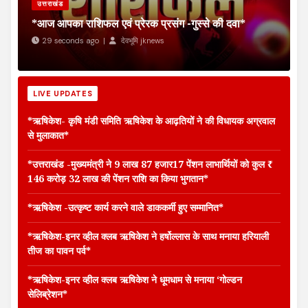
उत्तराखंड
*आज आपका राशिफल एवं प्रेरक प्रसंग -गुस्से की दवा*
29 seconds ago |
देवभूमि jknews
LIVE UPDATES
‌*ऋषिकेश- कृषि मंडी समिति ऋषिकेश के आढ़तियों ने की विधायक अग्रवाल
से मुलाकात*
*उत्तराखंड -मुख्यमंत्री ने 9 लाख 87 हजार17 पेंशन लाभार्थियों को कुल ₹
146 करोड़ 32 लाख की पेंशन राशि का किया भुगतान*
*ऋषिकेश -उत्कृष्ट कार्य करने वाले डाककर्मी हुए सम्मानित*
*ऋषिकेश-इनर व्हील क्लब ऋषिकेश ने हर्षोल्लास के साथ मनाया हरियाली
तीज का पावन पर्व*
*ऋषिकेश-इनर व्हील क्लब ऋषिकेश ने धूमधाम से मनाया ‘गोल्डन
सेलिब्रेशन*