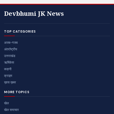
Devbhumi JK News
TOP CATEGORIES
अजब-गजब
अंतर्राष्ट्रीय
उत्तराखंड
ऋषिकेश
कहानी
क्राइम
ख़ास ख़बर
MORE TOPICS
खेल
खेल समाचार