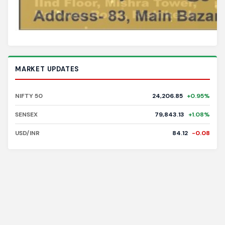
MARKET UPDATES
NIFTY 50
24,206.85
+0.95%
SENSEX
79,843.13
+1.08%
USD/INR
84.12
-0.08