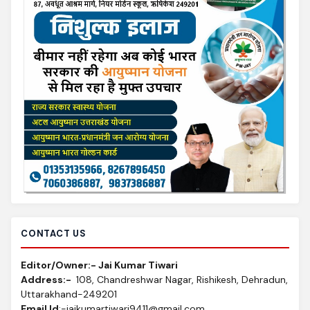
CONTACT US
Editor/Owner:- Jai Kumar Tiwari
Address:-
108, Chandreshwar Nagar, Rishikesh, Dehradun,
Uttarakhand-249201
Email Id
:-jaikumartiwari9411@gmail.com