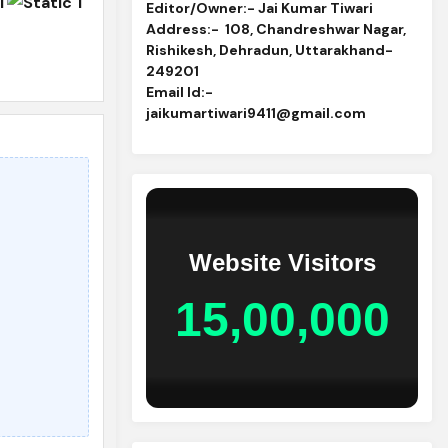
Editor/Owner:- Jai Kumar Tiwari
Address:-
108, Chandreshwar Nagar,
Rishikesh, Dehradun, Uttarakhand-
249201
Email Id
:-
jaikumartiwari9411@gmail.com