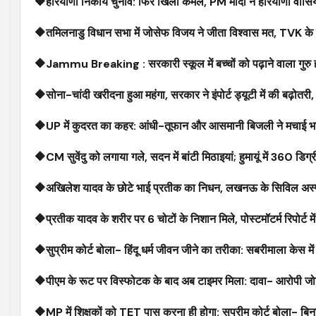
🔶हरियाणा निकाय चुनाव: फिर खिला कमल, PM मोदी ने हरियाणा वासियो
🔶तमिलनाडु विधान सभा में जोसेफ विजय ने जीता विश्वास मत, TVK के प
🔶Jammu Breaking : सरकारी स्कूल में बच्चों को पढ़ाने वाला गुरु ह
🔶सोना-चांदी खरीदना हुआ महंगा, सरकार ने इंपोर्ट ड्यूटी में की बढ़ोतरी, 
🔶UP में कुदरत का कहर: आंधी-तूफान और आसमानी बिजली ने मचाई भा
🔶CM सुवेंदु को लगाया गले, सदन में बांटी मिठाइयां; हुमायूं में 360 डिग्र
🔶अखिलेश यादव के छोटे भाई प्रतीक का निधन, लखनऊ के सिविल अस्पताल म
🔶प्रतीक यादव के शरीर पर 6 चोटों के निशान मिले, पोस्टमॉटर्म रिपोर्ट मे
🔶सुप्रीम कोर्ट बोला- हिंदू धर्म जीवन जीने का तरीका: सबरीमाला केस में
🔶पीएम के रूट पर विस्फोटक के बाद अब टाइमर मिला: दावा- आरोपी जोड़ न
🔶MP में शिक्षकों को TET पास करना ही होगा: सुप्रीम कोर्ट बोला- बिन