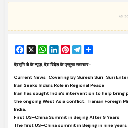
Facebook
X
WhatsApp
LinkedIn
Pinterest
Telegram
Share
देवभूमि जे के न्यूज़, देश विदेश के प्रमुख समाचार-
Current News Covering by Suresh Suri Suri Ente
Iran Seeks India’s Role in Regional Peace
Iran has sought India’s intervention to help bring
the ongoing West Asia conflict. Iranian Foreign Mi
India.
First US–China Summit in Beijing After 9 Years
The first US–China summit in Beijing in nine year