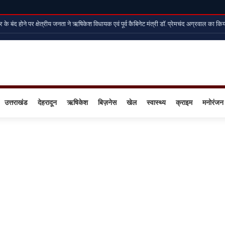
े बंद होने पर क्षेत्रीय जनता ने ऋषिकेश विधायक एवं पूर्व कैबिनेट मंत्री डॉ. प्रेमचंद अग्रवाल का किया 
उत्तराखंड
देहरादून
ऋषिकेश
बिज़नेस
खेल
स्वास्थ्य
क्राइम
मनोरंजन