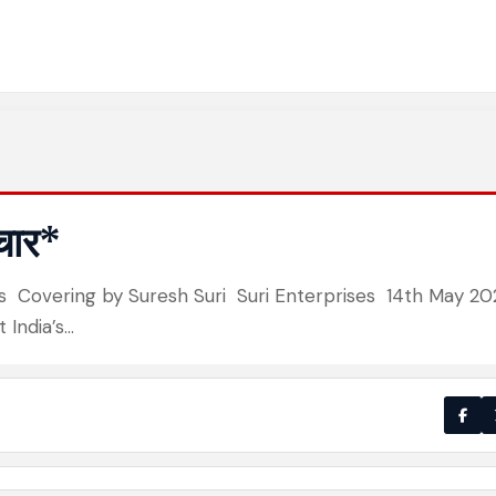
चार*
ent News Covering by Suresh Suri Suri Enterprises 14th May 20
 India’s…