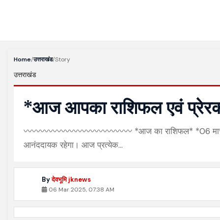
Home
/
उत्तराखंड
/
Story
उत्तराखंड
*आज आपका राशिफल एवं प्रेरक प्र
〰〰〰〰〰〰〰〰〰〰〰〰〰 *आज का राशिफल* *06 मार्च 2025 , बृहस्
आनंददायक रहेगा। आज प्रत्येक…
By
देवभूमि jknews
06 Mar 2025, 07:38 AM