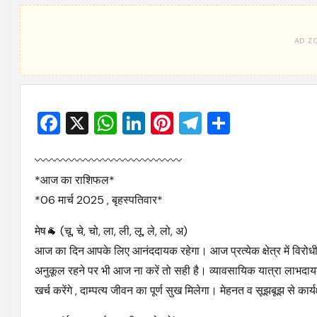
Facebook
X
WhatsApp
LinkedIn
Pinterest
Telegram
Share
〰〰〰〰〰〰〰〰〰〰〰〰〰
*आज का राशिफल*
*06 मार्च 2025 , बृहस्पतिवार*
मेष🐐 (चू, चे, चो, ला, ली, लू, ले, लो, अ)
आज का दिन आपके लिए आनंददायक रहेगा। आज प्रत्येक क्षेत्र में विरोध
अनुकूल रहने पर भी आज ना करें तो सही है। व्यावसायिक यात्रा लाभदायक 
खर्च करेंगे , दाम्पत्य जीवन का पूर्ण सुख मिलेगा। मेहनत व सूझबूझ से कार्य