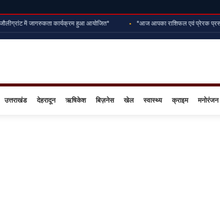
ौलीग्रांट में जागरुकता कार्यक्रम हुआ आयोजित*
*आज आपका राशिफल एवं प्रेरक प्रसंग-
उत्तराखंड
देहरादून
ऋषिकेश
बिज़नेस
खेल
स्वास्थ्य
क्राइम
मनोरंजन