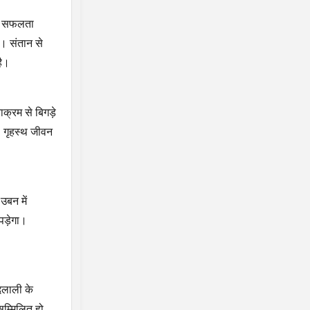
में सफलता
ै। संतान से
है।
ाक्रम से बिगड़े
। गृहस्थ जीवन
उबन में
 पड़ेगा।
दलाली के
सम्मिलित हो