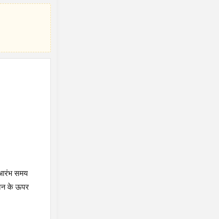
ा आरंभ समय
तान के ऊपर