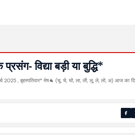
संग- विद्या बड़ी या बुद्धि*
पतिवार* मेष🐐 (चू, चे, चो, ला, ली, लू, ले, लो, अ) आज का द