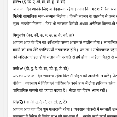
वृष🐂 (ई, ऊ, ए, ओ, वा, वी, वु , वे, वो)
आज का दिन आपके लिए आनंददायक रहेगा। आज दिन भर शारीरिक रूप से चुस्त 
मिलेगी सामाजिक मान-सम्मान मिलेगा। किसी स्वजन के सहयोग से कर्ज से म
सुख-सहयोग मिलेगा। फिर भी सरकार विरोधी अथवा अनैतिक क्रियाओं से द
मिथुन👫 (का, की, कू, घ, ङ, छ, के, को, हा)
आपका आज के दिन का अधिकांश समय आराम से व्यतीत होगा। सामाजिक एवं धा
कार्यो को बना लेंगे प्रतिस्पर्धी नतमस्तक होंगे। धन लाभ संतोषजनक रहे
की जटिलताएं हल होंगी संतान की प्रगति से हर्ष होगा। महिला मित्रो से
कर्क🦀 (ही, हू, हे, हो, डा, डी, डू, डे, डो)
आपका आज का दिन सामान्य रहेगा फिर भी सेहत की अनदेखी न करें। पेट सम
बीतेगा। व्यवसाय में निवेश एवं जोखिम के कार्य हाथ में लेना हानिकर रहे
पारिवारिक मामलो को ज्यादा महत्त्व दें। सेहत का विशेष ध्यान रखें।
सिंह🦁 (मा, मी, मू, मे, मो, टा, टी, टू, टे)
आपका आज का दिन शुभ फलदायी रहेगा। व्यवसाय नौकरी में मनचाही उन्नति
व्यवसाय में निवेश से विशेष लाभ की सम्भवना है। आपके सभी कार्य सहजता 