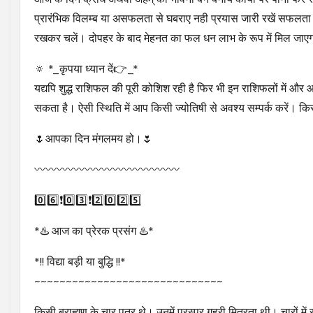
प्रारंभिक विलम्ब या असफलता से घबराए नही प्रयास जारी रखें सफलता अव
रखकर चलें। दोपहर के बाद मेहनत का फल धन लाभ के रूप में मिल जाएगा
🔅 *_कृपया ध्यान दें👉_*
यद्यपि शुद्ध राशिफल की पूरी कोशिश रही है फिर भी इन राशिफलों में और 
सकता है। ऐसी स्थिति में आप किसी ज्योतिषी से अवश्य सम्पर्क करें। किसी
🌷आपका दिन मंगलमय हो।🌷
〰〰〰〰〰〰〰〰〰〰〰〰〰
0️⃣6️⃣❗0️⃣3️⃣❗2️⃣0️⃣2️⃣5️⃣
*♨️ आज का प्रेरक प्रसंग ♨️*
*!! विद्या बड़ी या बुद्धि !!*
~~~~~~~~~~~~~~~~~~~~~~~~~~~~~~
किसी ब्राह्मण के चार पुत्र थे। उनमें परस्पर गहरी मित्रता थी। चारों में स