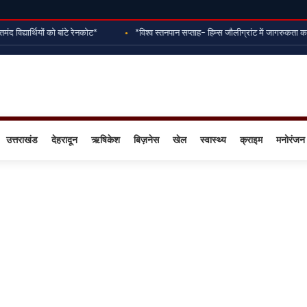
िद्यार्थियों को बांटे रेनकोट*
*विश्व स्तनपान सप्ताह- हिम्स जौलीग्रांट में जागरुकता क
उत्तराखंड
देहरादून
ऋषिकेश
बिज़नेस
खेल
स्वास्थ्य
क्राइम
मनोरंजन