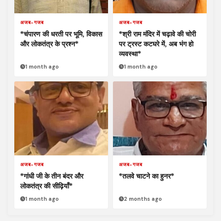
अजब-गजब
अजब-गजब
*चंपारण की धरती पर भूमि, विकास
*श्री राम मंदिर में चढ़ावे की चोरी
और लोकतंत्र के प्रश्न*
पर ट्रस्ट कटघरे में, अब भंग हो
व्यवस्था*
1 month ago
1 month ago
अजब-गजब
अजब-गजब
*गांधी जी के तीन बंदर और
*तलवे चाटने का हुनर*
लोकतंत्र की सीढ़ियाँ*
1 month ago
2 months ago