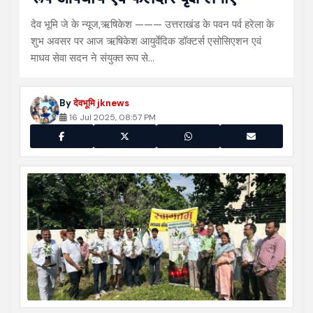
देव भूमि जे के न्यूज,ऋषिकेश ——— उत्तराखंड के पवन पर्व हरेला के
शुभ अवसर पर आज ऋषिकेश आयुर्वेदिक डॉक्टर्स एसोसिएशन एवं
माधव सेवा सदन ने संयुक्त रूप से…
By
देवभूमि jknews
16 Jul 2025, 08:57 PM