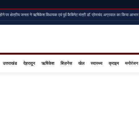
 पर क्षेत्रीय जनता ने ऋषिकेश विधायक एवं पूर्व कैबिनेट मंत्री डॉ. प्रेमचंद अग्रवाल का किया आभार व्यक्
उत्तराखंड
देहरादून
ऋषिकेश
बिज़नेस
खेल
स्वास्थ्य
क्राइम
मनोरंजन