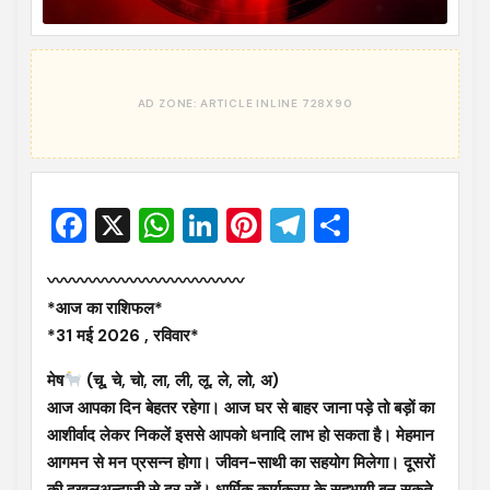
Facebook
X
WhatsApp
LinkedIn
Pinterest
Telegram
Share
〰〰〰〰〰〰〰〰〰〰〰〰
*आज का राशिफल*
*31 मई 2026 , रविवार*
मेष
(चू, चे, चो, ला, ली, लू, ले, लो, अ)
आज आपका दिन बेहतर रहेगा। आज घर से बाहर जाना पड़े तो बड़ों का
आशीर्वाद लेकर निकलें इससे आपको धनादि लाभ हो सकता है। मेहमान
आगमन से मन प्रसन्न होगा। जीवन-साथी का सहयोग मिलेगा। दूसरों
की दख़लअन्दाज़ी से दूर रहें। धार्मिक कार्यक्रम के सहभागी बन सकते