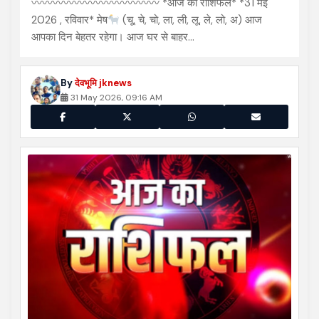
〰〰〰〰〰〰〰〰〰〰〰〰 *आज का राशिफल* *31 मई
2026 , रविवार* मेष
(चू, चे, चो, ला, ली, लू, ले, लो, अ) आज
आपका दिन बेहतर रहेगा। आज घर से बाहर…
By
देवभूमि jknews
31 May 2026, 09:16 AM