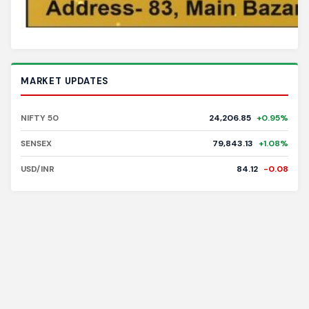
MARKET UPDATES
NIFTY 50
24,206.85
+0.95%
SENSEX
79,843.13
+1.08%
USD/INR
84.12
-0.08