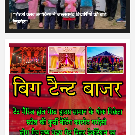
*रोटरी क्लब ऋषिकेश ने जरूरतमंद विद्यार्थियों को बांटे
रेनकोट*