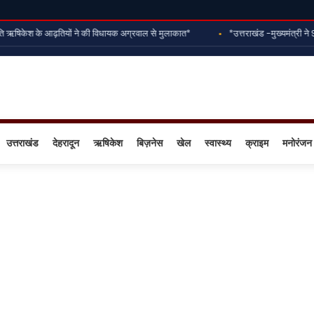
ऋषिकेश के आढ़तियों ने की विधायक अग्रवाल से मुलाकात*
*उत्तराखंड -मुख्यमंत्री ने 9
उत्तराखंड
देहरादून
ऋषिकेश
बिज़नेस
खेल
स्वास्थ्य
क्राइम
मनोरंजन