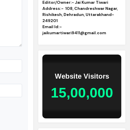
Editor/Owner:- Jai Kumar Tiwari
Address:-
108, Chandreshwar Nagar,
Rishikesh, Dehradun, Uttarakhand-
249201
Email Id
:-
jaikumartiwari9411@gmail.com