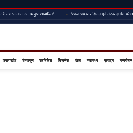
ं जागरुकता कार्यक्रम हुआ आयोजित*
*आज आपका राशिफल एवं प्रेरक प्रसंग-परेशानी की 
उत्तराखंड
देहरादून
ऋषिकेश
बिज़नेस
खेल
स्वास्थ्य
क्राइम
मनोरंजन