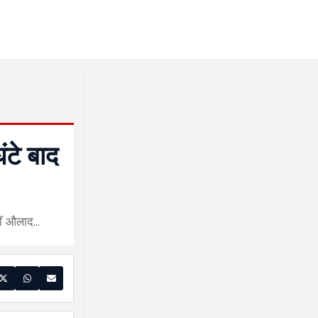
ंटे बाद
हीं औलाद…