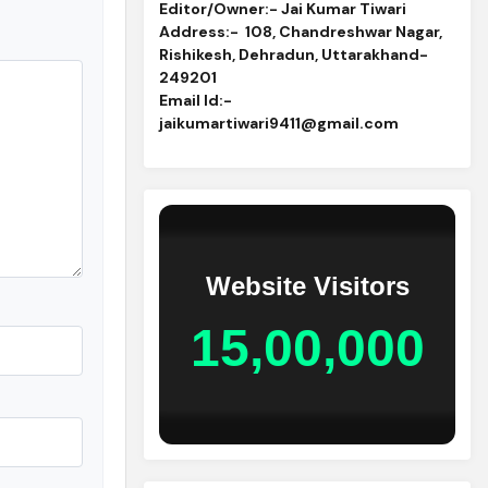
Editor/Owner:- Jai Kumar Tiwari
Address:-
108, Chandreshwar Nagar,
Rishikesh, Dehradun, Uttarakhand-
249201
Email Id
:-
jaikumartiwari9411@gmail.com