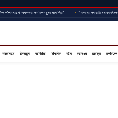
म्स जौलीग्रांट में जागरुकता कार्यक्रम हुआ आयोजित*
*आज आपका राशिफल एवं प्रेरक प्र
उत्तराखंड
देहरादून
ऋषिकेश
बिज़नेस
खेल
स्वास्थ्य
क्राइम
मनोरंजन