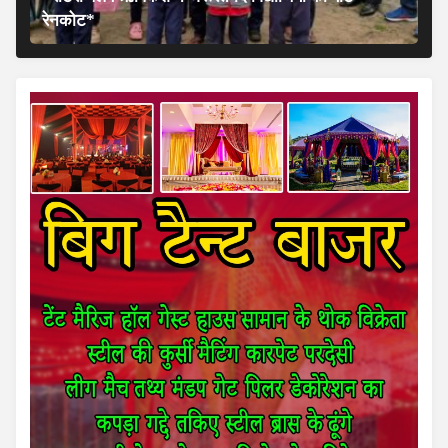
रेनकोट*