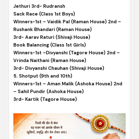
Jethuri 3rd- Rudransh
Sack Race (Class 1st Boys)
Winners-1st – Vaidik Pal (Raman House) 2nd –
Rushank Bhandari (Raman House)
3rd- Aarav Raturi (Shivaji House)
Book Balancing (Class 1st Girls)
Winners-1st –Divyanshi (Tagore House) 2nd –
Vrinda Naithani (Raman House)
3rd- Divyanshi Chauhan (Shivaji House)
5. Shotput (9th and 10th)
Winners-1st – Aman Malik (Ashoka House) 2nd
– Sahil Pundir (Ashoka House)
3rd- Kartik (Tagore House)