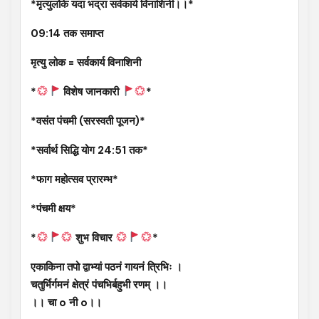
*मृत्युलोके यदा भद्रा सर्वकार्य विनाशिनी।।*
09:14 तक समाप्त
मृत्यु लोक = सर्वकार्य विनाशिनी
*
विशेष जानकारी
*
*वसंत पंचमी (सरस्वती पूजन)*
*सर्वार्थ सिद्धि योग 24:51 तक*
*फाग महोत्सव प्रारम्भ*
*पंचमी क्षय*
*
शुभ विचार
*
एकाकिना तपो द्वाभ्यां पठनं गायनं त्रिभिः ।
चतुर्भिर्गमनं क्षेत्रं पंचभिर्बहुभी रणम् ।।
।। चा o नी o।।