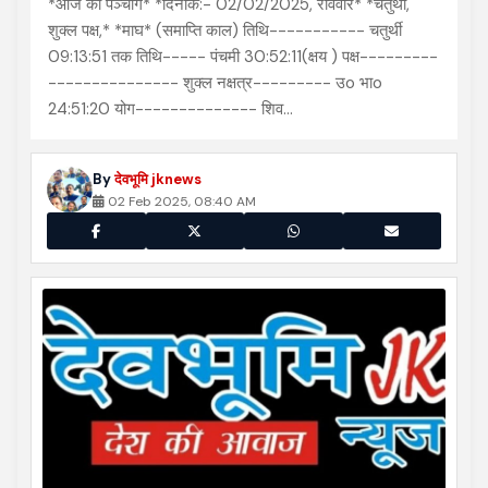
*आज का पञ्चांग* *दिनांक:- 02/02/2025, रविवार* *चतुर्थी,
शुक्ल पक्ष,* *माघ* (समाप्ति काल) तिथि----------- चतुर्थी
09:13:51 तक तिथि----- पंचमी 30:52:11(क्षय ) पक्ष---------
--------------- शुक्ल नक्षत्र--------- उo भाo
24:51:20 योग-------------- शिव…
By
देवभूमि jknews
02 Feb 2025, 08:40 AM