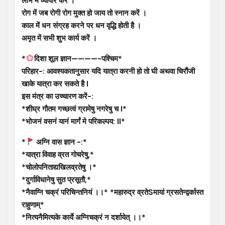
लाभ में व्यापार करें ।
रोग में जब रोगी रोग मुक्त हो जाय तो स्नान करें ।
काल में धन संग्रह करने पर धन वृद्धि होती है ।
अमृत में सभी शुभ कार्य करें ।
*
दिशा शूल ज्ञान————-पश्चिम*
परिहार-: आवश्यकतानुसार यदि यात्रा करनी हो तो घी अथवा चिरौंजी
खाके यात्रा कर सकते है l
इस मंत्र का उच्चारण करें-:
*शीघ्र गौतम गच्छत्वं ग्रामेषु नगरेषु च l*
*भोजनं वसनं यानं मार्गं मे परिकल्पय: ll*
*
अग्नि वास ज्ञान -:*
*यात्रा विवाह व्रत गोचरेषु,*
*चोलोपनिताद्यखिलव्रतेषु ।*
*दुर्गाविधानेषु सुत प्रसूतौ,*
*नैवाग्नि चक्रं परिचिन्तनियं ।।* *महारुद्र व्रतेSमायां ग्रसतेन्द्वर्कास्त
राहुणाम्*
*नित्यनैमित्यके कार्ये अग्निचक्रं न दर्शायेत् ।।*