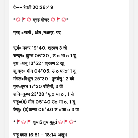
दे—- रेवती 30:26:49
*
ग्रह गोचर
*
ग्रह =राशी , अंश ,नक्षत्र, पद
==========================
सूर्य= मकर 19°40, श्रवण 3 खे
चन्द्र= कुम्भ 06°30 , उ o भा o 1 दू
बुध =धनु 13°52 ‘ श्रवण 2 खू
शु क्र= मीन 04°05, उ o फाo’ 1 दू
मंगल=मिथुन 25°30 ‘ पुनर्वसु ‘ 2 को
गुरु=वृषभ 17°30 रोहिणी, 3 वी
शनि=कुम्भ 23°28 ‘ पू o भा o , 1 से
राहू=(व) मीन 05°40 उo भा o, 1 दू
केतु= (व)कन्या 05°40 उ oफा o 3 पा
*
शुभा$शुभ मुहूर्त
*
राहू काल 16:51 – 18:14 अशुभ