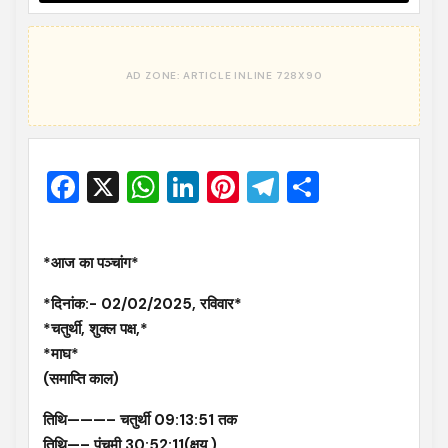
Facebook
X
WhatsApp
LinkedIn
Pinterest
Telegram
Share
*आज का पञ्चांग*
*दिनांक:- 02/02/2025, रविवार*
*चतुर्थी, शुक्ल पक्ष,*
*माघ*
(समाप्ति काल)
तिथि———– चतुर्थी 09:13:51 तक
तिथि—– पंचमी 30:52:11(क्षय )