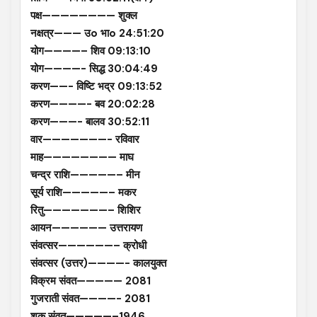
पक्ष———————— शुक्ल
नक्षत्र——— उo भाo 24:51:20
योग————– शिव 09:13:10
योग————- सिद्ध 30:04:49
करण——- विष्टि भद्र 09:13:52
करण————- बव 20:02:28
करण———- बालव 30:52:11
वार———————- रविवार
माह———————— माघ
चन्द्र राशि—————– मीन
सूर्य राशि—————– मकर
रितु———————– शिशिर
आयन—————— उत्तरायण
संवत्सर——————– क्रोधी
संवत्सर (उत्तर)————- कालयुक्त
विक्रम संवत————— 2081
गुजराती संवत————- 2081
शक संवत—————–1946