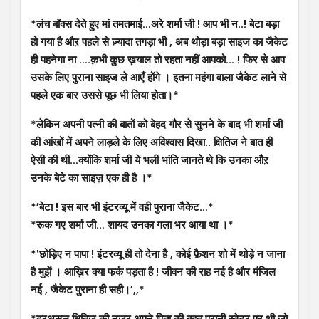
*लंच बॉक्स देते हुए मां तमतमाई…अरे शर्मा जी ! आप भी न..! बेटा बड़ा
हो गया है औऱ पहले से ज़्यादा तगड़ा भी , अब थोड़ा बड़ा साइज का जैकेट
ही पहनेगा ना ….क़भी कुछ ख़याल तो रहता नहीं आपको… ! फिर से आप
उसके लिए पुराना साइज ले आएँ होंगे । इतना महंगा वाला जैकेट लाने से
पहले एक बार उससे पूछ भी लिया होता।*
*लेकिन अपनी पत्नी की बातों को बेहद गौर से सुनने के बाद भी शर्मा जी
की आंखों में अपने लाड़ले के लिए अविश्वास दिखा.. क्षितिज ने बात ही
ऐसी की थी…क्योंकि शर्मा जी ये भली भांति जानते थे कि उनका औऱ
उनके बेटे का साइज़ एक ही है ।*
*’बेटा ! इस बार भी इंटरव्यू में वही पुराना जैकेट…*
*रूक गए शर्मा जी… शायद उनका गला भर आया था ।*
*‛छोड़िए न पापा ! इंटरव्यू ही तो देना है , कोई फ़ैशन शो में थोड़े न जाना
है मुझें । आख़िर क्या फर्क पड़ता है ! जीवन की राह नई है और मंजिल
नई , जैकेट पुराना ही सही।’,,*
*दरअसल क्षितिज की नज़र अपने पिता की बहुत पुरानी स्वेटर पर थी जो