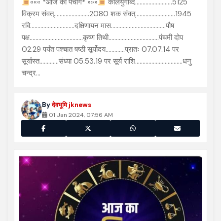
««« *आज का पंचांग* »»»
कलियुगाब्द.........................5125
विक्रम संवत्........................2080 शक संवत्...........................1945
रवि..............................दक्षिणायन मास.....................................पौष
पक्ष....................................कृष्ण तिथी..................................पंचमी दोप
02.29 पर्यंत पश्चात षष्ठी सूर्योदय.............प्रातः 07.07.14 पर
सूर्यास्त.............संध्या 05.53.19 पर सूर्य राशि................................धनु
चन्द्र…
By
देवभूमि jknews
01 Jan 2024, 07:56 AM