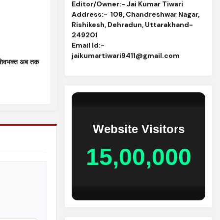
Editor/Owner:- Jai Kumar Tiwari
Address:-
108, Chandreshwar Nagar,
Rishikesh, Dehradun, Uttarakhand-
249201
Email Id
:-
jaikumartiwari9411@gmail.com
शिवभक्त अब तक