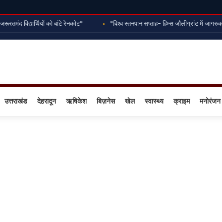
मंद विद्यार्थियों को बांटे रेनकोट*
*विश्व स्तनपान सप्ताह- हिम्स जौलीग्रांट में जागरुक
उत्तराखंड
देहरादून
ऋषिकेश
बिज़नेस
खेल
स्वास्थ्य
क्राइम
मनोरंजन