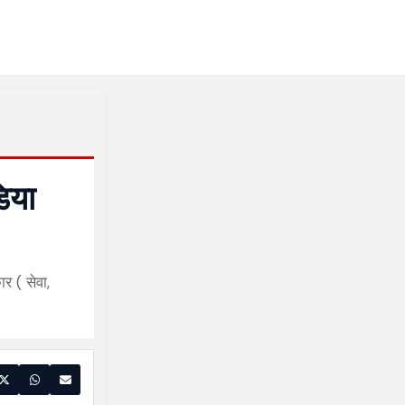
डिया
ार ( सेवा,