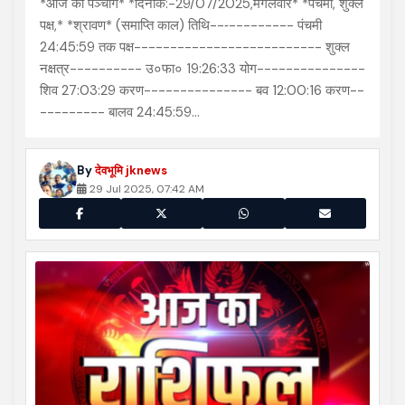
*आज का पञ्चांग* *दिनाँक:-29/07/2025,मंगलवार* *पंचमी, शुक्ल
पक्ष,* *श्रावण* (समाप्ति काल) तिथि--‐--------- पंचमी
24:45:59 तक पक्ष-------------------------- शुक्ल
नक्षत्र---------- उ०फा० 19:26:33 योग---------------
शिव 27:03:29 करण--------------- बव 12:00:16 करण--
--------- बालव 24:45:59…
By
देवभूमि jknews
29 Jul 2025, 07:42 AM