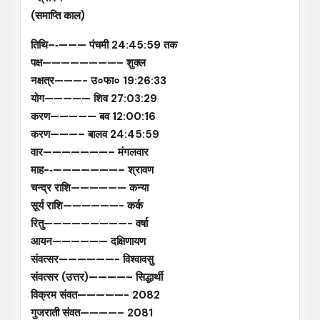
(समाप्ति काल)
तिथि–‐——— पंचमी 24:45:59 तक
पक्ष————————– शुक्ल
नक्षत्र———- उ०फा० 19:26:33
योग————— शिव 27:03:29
करण————— बव 12:00:16
करण———– बालव 24:45:59
वार———————– मंगलवार
माह-‐———————– श्रावण
चन्द्र राशि—————— कन्या
सूर्य राशि——————- कर्क
रितु—————————- वर्षा
आयन—————— दक्षिणायण
संवत्सर——————- विश्वावसु
संवत्सर (उत्तर)————– सिद्धार्थी
विक्रम संवत—————- 2082
गुजराती संवत————– 2081