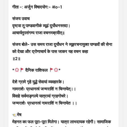
गीता -: अर्जुन विषादयोग:- अo-1
संजय उवाच
दृष्टवा तु पाण्डवानीकं व्यूढं दुर्योधनस्तदा।
आचार्यमुपसंगम्य राजा वचनमब्रवीत्‌॥
संजय बोले- उस समय राजा दुर्योधन ने व्यूहरचनायुक्त पाण्डवों की सेना
को देखा और द्रोणाचार्य के पास जाकर यह वचन कहा
॥2॥
*
दैनिक राशिफल
*
देशे ग्रामे गृहे युद्धे सेवायां व्यवहारके।
नामराशेः प्रधानत्वं जन्मराशिं न चिन्तयेत्।।
विवाहे सर्वमाङ्गल्ये यात्रायां ग्रहगोचरे।
जन्मराशेः प्रधानत्वं नामराशिं न चिन्तयेत ।।
मेष
मेहनत का फल पूरा-पूरा मिलेगा। यात्रा लाभदायक रहेगी। सामाजिक