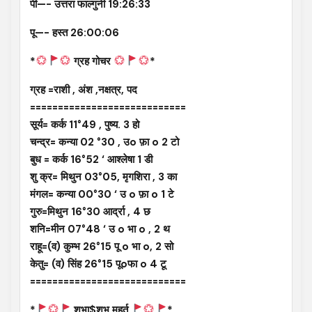
पी—- उत्तरा फाल्गुनी 19:26:33
पू—- हस्त 26:00:06
*
ग्रह गोचर
*
ग्रह =राशी , अंश ,नक्षत्र, पद
============================
सूर्य= कर्क 11°49 , पुष्य. 3 हो
चन्द्र= कन्या 02 °30 , उo फ़ा o 2 टो
बुध = कर्क 16°52 ‘ आश्लेषा 1 डी
शु क्र= मिथुन 03°05, मृगशिरा , 3 का
मंगल= कन्या 00°30 ‘ उ o फ़ा o 1 टे
गुरु=मिथुन 16°30 आर्द्रा , 4 छ
शनि=मीन 07°48 ‘ उ o भा o , 2 थ
राहू=(व) कुम्भ 26°15 पू o भा o, 2 सो
केतु= (व) सिंह 26°15 पूoफा o 4 टू
============================
*
शुभा$शुभ मुहूर्त
*