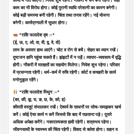
कार्यों में गति आएगी। निवेश शुभ रहेगा। नौकरी में चैन बना रहेगा। सही
काम का भी विरोध होगा। कोई पुरानी व्याधि परेशानी का कारण बनेगी।
कोई बड़ी समस्या बनी रहेगी। चिंता तथा तनाव रहेंगे। नई योजना
बनेगी। कार्यप्रणाली में सुधार होगा।
*राशि फलादेश वृष :-*
(ई, ऊ, ए, ओ, वा, वी, वू, वे, वो)
लाभ के अवसर हाथ आएंगे। चोट व रोग से बचें। सेहत का ध्यान रखें।
दुष्टजन हानि पहुंचा सकते हैं। झंझटों में न पड़ें। व्यापार-व्यवसाय में वृद्धि
होगी। नौकरी में मातहतों का सहयोग मिलेगा। निवेश शुभ रहेगा। परिवार
में प्रसन्नता रहेगी। धर्म-कर्म में रुचि रहेगी। कोर्ट व कचहरी के कार्य
मनोनुकूल रहेंगे।
*राशि फलादेश मिथुन :-*
(का, की, कू, घ, ङ, छ, के, को, ह)
कीमती वस्तुएं संभालकर रखें। ऐश्वर्य के साधनों पर सोच-समझकर खर्च
करें। कोई ऐसा कार्य न करें जिससे कि बाद में पछताना पड़े। दूसरे
अधिक अपेक्षा करेंगे। नकारात्मकता हावी रहेगी। शत्रुभय रहेगा।
जीवनसाथी के स्वास्थ्य की चिंता रहेगी। विवाद से क्लेश होगा। वाहन व