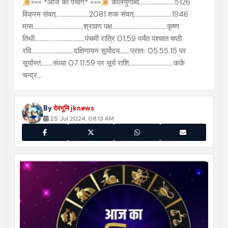
««« *आज का पंचांग* »»»
कलियुगाब्द.......................5126
विक्रम संवत्......................2081 शक संवत्.........................1946
मास.................................श्रावण पक्ष....................................कृष्ण
तिथी.................................पंचमी रात्रि 01.59 पर्यंत पश्चात षष्ठी
रवि............................दक्षिणायन सूर्योदय.......प्रातः 05.55.15 पर
सूर्यास्त........संध्या 07.11.59 पर सूर्य राशि.............................कर्क
चन्द्र…
By
देवभूमि jknews
25 Jul 2024, 08:13 AM