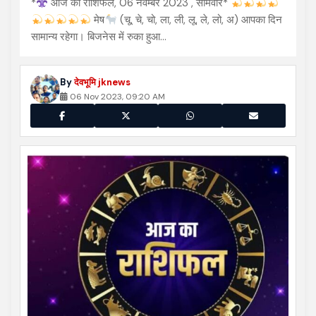
*
आज का राशिफल, 06 नवम्बर 2023 , सोमवार*
मेष
(चू, चे, चो, ला, ली, लू, ले, लो, अ) आपका दिन
सामान्य रहेगा। बिजनेस में रुका हुआ…
By
देवभूमि jknews
06 Nov 2023, 09:20 AM